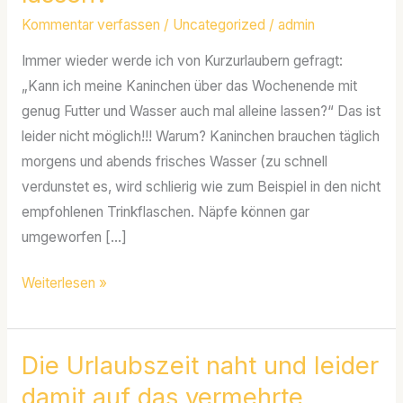
kaninchen
Kommentar verfassen
/
Uncategorized
/
admin
auch
mal
Immer wieder werde ich von Kurzurlaubern gefragt:
2
„Kann ich meine Kaninchen über das Wochenende mit
Tage
genug Futter und Wasser auch mal alleine lassen?“ Das ist
alleine
leider nicht möglich!!! Warum? Kaninchen brauchen täglich
lassen?
morgens und abends frisches Wasser (zu schnell
verdunstet es, wird schlierig wie zum Beispiel in den nicht
empfohlenen Trinkflaschen. Näpfe können gar
umgeworfen […]
Weiterlesen »
Die Urlaubszeit naht und leider
Die
Urlaubszeit
damit auf das vermehrte