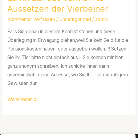
naht
Aussetzen der Vierbeiner
und
Kommentar verfassen
/
Uncategorized
/
admin
leider
damit
Falls Sie genau in diesem Konflikt stehen und diese
auf
Überlegung in Erwägung ziehen,weil Sie kein Geld für die
das
Pensionskosten haben, oder ausgeben wollen: !! Setzen
vermehrte
Sie Ihr Tier bitte nicht einfach aus !! Sie können mir hier
Aussetzen
ganz anonym schreiben. Ich schicke Ihnen dann
der
unverbindlich meine Adresse, wo Sie Ihr Tier mit ruhigem
Vierbeiner
Gewissen zur
Weiterlesen »