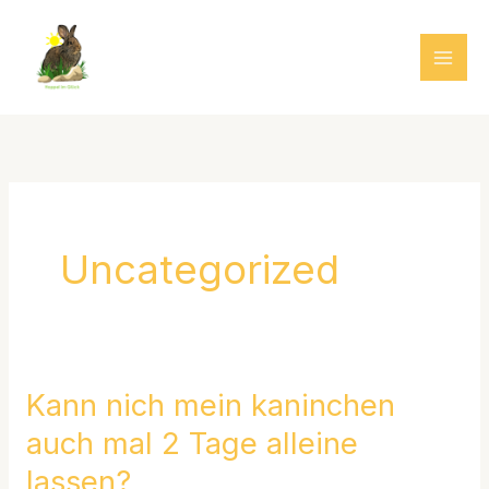
Zum
Inhalt
springen
Uncategorized
Kann nich mein kaninchen
Kann
nich
auch mal 2 Tage alleine
mein
lassen?